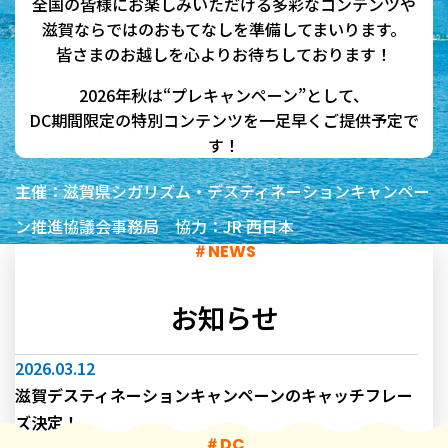
全国の皆様にお楽しみいただける多彩なコンテンツや
滋賀ならではのおもてなしを準備してまいります。
皆さまのお越しを心よりお待ちしております！
2026年秋は“プレキャンペーン”として、
DC期間限定の特別コンテンツを一足早くご提供予定で
す！
主催：滋賀県シガリズム・デスティネーションキャンペー
ン推進協議会事務局 協力：JR 西日本
N
E
W
S
お知らせ
2026.03.12
滋賀デスティネーションキャンペーンのキャッチフレー
ズ決定！
D
C