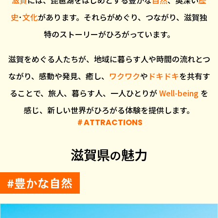
史
･
文化
があります。
それらがめぐり、つながり、滋賀独
特のストーリーがひろがっています。
滋賀をめぐる人たちが、地域に暮らす人や時間の流れとつ
ながり、
感動や発見、癒し、
ワクワク
や
ドキドキ
を共有す
ることで、
旅人、暮らす人、一人ひとりが
Well-being
を
感じ、新しい世界がひろがる体験を提供します。
A
T
T
R
A
C
T
I
O
N
S
滋賀県
魅力
の
豊かな自然